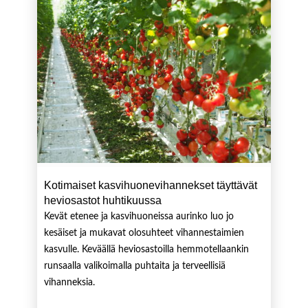
Kotimaiset kasvihuonevihannekset täyttävät
heviosastot huhtikuussa
Kevät etenee ja kasvihuoneissa aurinko luo jo
kesäiset ja mukavat olosuhteet vihannestaimien
kasvulle. Keväällä heviosastoilla hemmotellaankin
runsaalla valikoimalla puhtaita ja terveellisiä
vihanneksia.