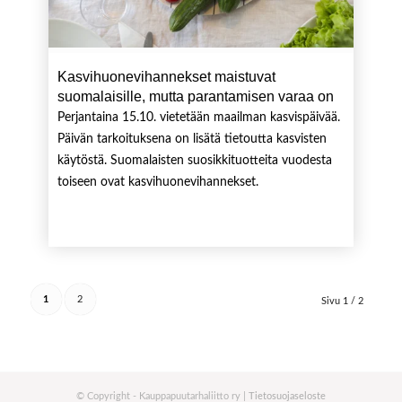
Kasvihuonevihannekset maistuvat
suomalaisille, mutta parantamisen varaa on
Perjantaina 15.10. vietetään maailman kasvispäivää.
Päivän tarkoituksena on lisätä tietoutta kasvisten
käytöstä. Suomalaisten suosikkituotteita vuodesta
toiseen ovat kasvihuonevihannekset.
1
2
Sivu 1 / 2
© Copyright - Kauppapuutarhaliitto ry |
Tietosuojaseloste