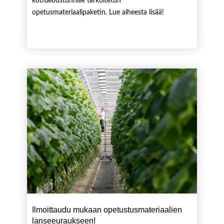
kotitaloustunnille tarkoitetun
opetusmateriaalipaketin. Lue aiheesta lisää!
Ilmoittaudu mukaan opetustusmateriaalien
lanseeuraukseen!