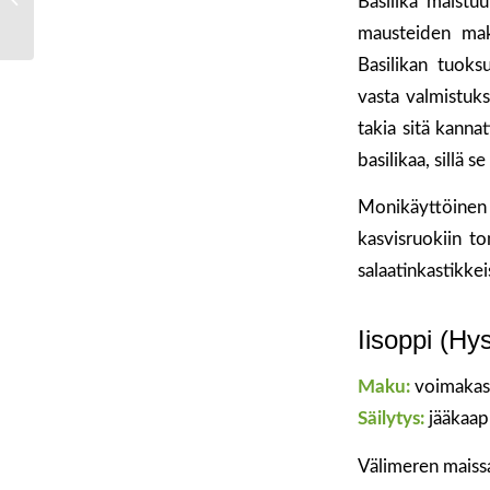
Basilika maistu
mausteiden maku
Basilikan tuoks
vasta valmistuk
takia sitä kanna
basilikaa, sillä s
Monikäyttöinen
kasvisruokiin to
salaatinkastikke
Iisoppi (Hys
Maku:
voimakas
Säilytys:
jääkaap
Välimeren maiss