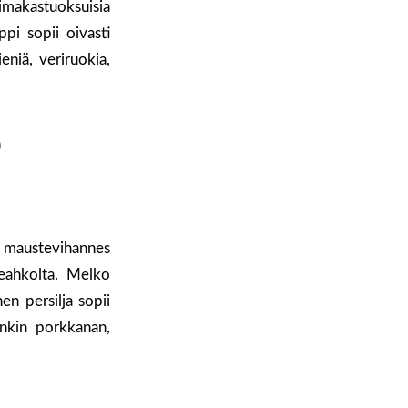
makastuoksuisia
ppi sopii oivasti
eniä, veriruokia,
)
a maustevihannes
keahkolta. Melko
en persilja sopii
enkin porkkanan,