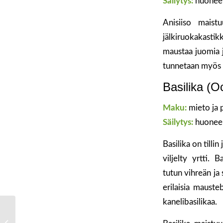
Säilytys:
huonee
Anisiiso maistu
jälkiruokakasti
maustaa juomia j
tunnetaan myös ni
Basilika (
Maku:
mieto ja
Säilytys:
huonee
Basilika on tilli
viljelty yrtti. 
tutun vihreän ja 
erilaisia mausteb
kanelibasilikaa.
Sukupolvelta toiselle