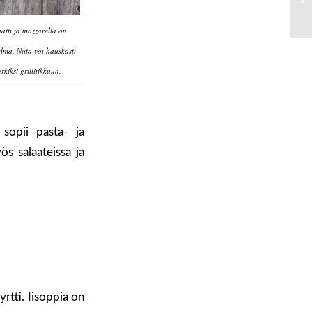
atti ja mozzarella on
elmä. Niitä voi hauskasti
rkiksi grillitikkuun.
sopii pasta- ja
ös salaateissa ja
tti. Iisoppia on