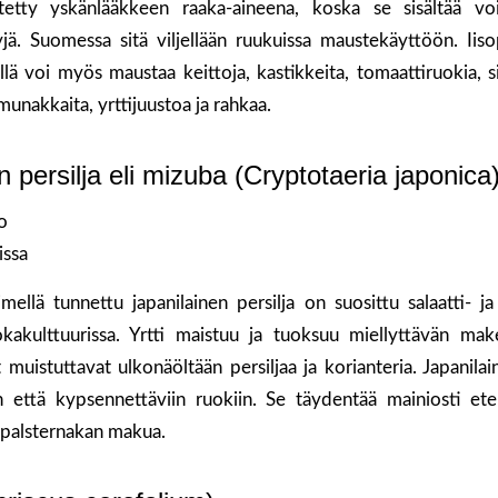
tetty yskänlääkkeen raaka-aineena, koska se sisältää voi
yjä. Suomessa sitä viljellään ruukuissa maustekäyttöön. Iiso
llä voi myös maustaa keittoja, kastikkeita, tomaattiruokia, si
 munakkaita, yrttijuustoa ja rahkaa.
n persilja eli mizuba (Cryptotaeria japonica
o
issa
ellä tunnettu japanilainen persilja on suosittu salaatti- j
uokakulttuurissa. Yrtti maistuu ja tuoksuu miellyttävän ma
muistuttavat ulkonäöltään persiljaa ja korianteria. Japanilain
in että kypsennettäviin ruokiin. Se täydentää mainiosti et
 palsternakan makua.