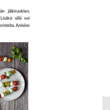
än jälkiruokien,
isäksi sillä voi
isteita. Anisiiso