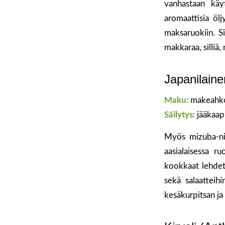
vanhastaan käy
aromaattisia ölj
maksaruokiin. Si
makkaraa, silliä,
Japanilaine
Maku:
makeahk
Säilytys:
jääkaap
Myös mizuba-nim
aasialaisessa r
kookkaat lehdet 
sekä salaatteih
kesäkurpitsan ja