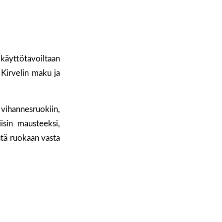
 käyttötavoiltaan
 Kirvelin maku ja
vihannesruokiin,
iisin mausteeksi,
sätä ruokaan vasta