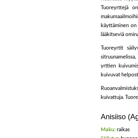
Tuoreyrttejä o
makumaailmoihin,
käyttäminen on m
lääkitseviä omin
Tuoreyrtit säil
sitruunamelissa
yrttien kuivumis
kuivuvat helposti
Ruoanvalmistukse
kuivattuja. Tuore
Anisiiso (A
Maku:
raikas