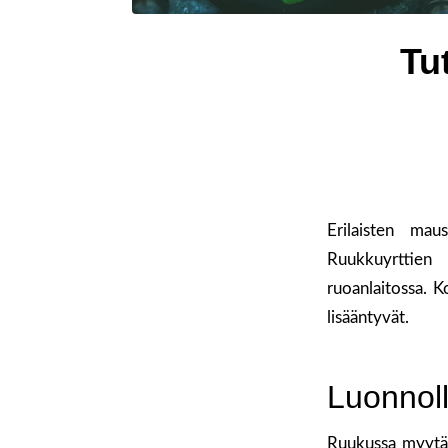
Tu
Erilaisten mau
Ruukkuyrttien
ruoanlaitossa. 
lisääntyvät.
Luonnoll
Ruukussa myytäv