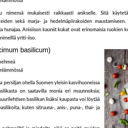
nlämmössä
u nimensä mukaisesti raikkaasti anikselle. Sitä käytetä
kkeiden sekä marja- ja hedelmäpiirakoiden maustamiseen. L
a hunajaa. Anisiison kauniit kukat ovat erinomaisia ruokien kor
melllä yrtti-iiso.
Ocimum basilicum)
 pehmeä
nlämmössä
n ja persiljan ohella Suomen yleisin kasvihuoneissa
Basilikasta on saatavilla monia eri muunnoksia;
suurilehtisen basilikan lisäksi kaupasta voi löytää
asilikoita, kuten sitruuna-, anis-, puna-, thai- ja