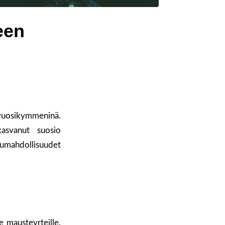
een
vuosikymmeninä.
asvanut suosio
vumahdollisuudet
 mausteyrteille.