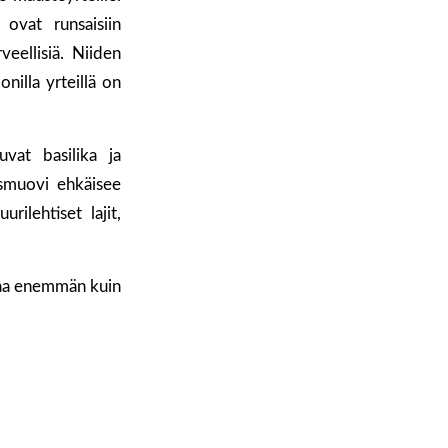
ovat runsaisiin
veellisiä. Niiden
nilla yrteillä on
uvat basilika ja
usmuovi ehkäisee
rilehtiset lajit,
rtaa enemmän kuin