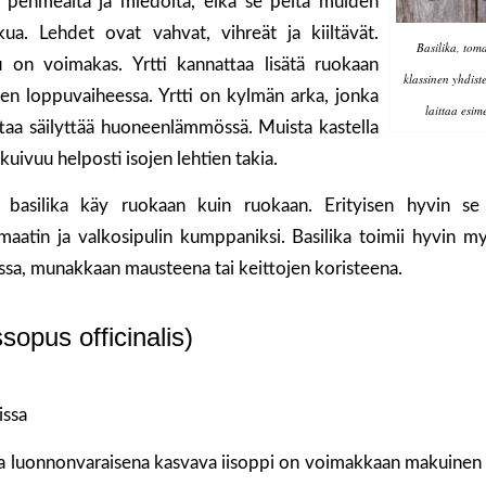
u pehmeältä ja miedolta, eikä se peitä muiden
a. Lehdet ovat vahvat, vihreät ja kiiltävät.
Basilika, toma
u on voimakas. Yrtti kannattaa lisätä ruokaan
klassinen yhdist
sen loppuvaiheessa. Yrtti on kylmän arka, jonka
laittaa esime
ttaa säilyttää huoneenlämmössä. Muista kastella
e kuivuu helposti isojen lehtien takia.
 basilika käy ruokaan kuin ruokaan. Erityisen hyvin se 
maatin ja valkosipulin kumppaniksi. Basilika toimii hyvin my
issa, munakkaan mausteena tai keittojen koristeena.
sopus officinalis)
issa
a luonnonvaraisena kasvava iisoppi on voimakkaan makuinen yr