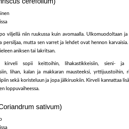
thriscus cerefolium)
ainen
issa
po viljellä niin ruukussa kuin avomaalla. Ulkomuodoltaan ja
aa persiljaa, mutta sen varret ja lehdet ovat hennon karvaisia.
eleen aniksen tai lakritsan.
kirveli sopii keittoihin, lihakastikkeisiin, sieni- ja 
isiin, lihan, kalan ja makkaran mausteeksi, yrttijuustoihin, r
eipiin sekä koristeluun ja jopa jälkiruokiin. Kirveli kannattaa li
en loppuvaiheessa.
(Coriandrum sativum)
o
issa