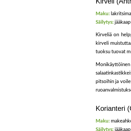
Kirveli (An
Maku:
lakritsim
Säilytys:
jääkaap
Kirveliä on help
kirveli muistutt
tuoksu tuovat mi
Monikäyttöinen 
salaatinkastikke
pitsoihin ja voil
ruoanvalmistuks
Korianteri 
Maku:
makeahk
Säilytys:
jääkaap