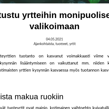
tustu yrtteihin monipuolis
valikoimaan
04.05.2021
Ajankohtaista
,
tuotteet
,
yrtit
steyrttien tuotanto on kasvanut voimakkaasti viime 
 kysynnän lisääntymiseen on vaikuttanut mm. niiden k
Kotimaisten yrttien kysynnän kasvaessa myös tuotannon kas
ista makua ruokiin
ät tuoteyrtit ovat mainio, kotimainen vaihtoehto kuivatuille