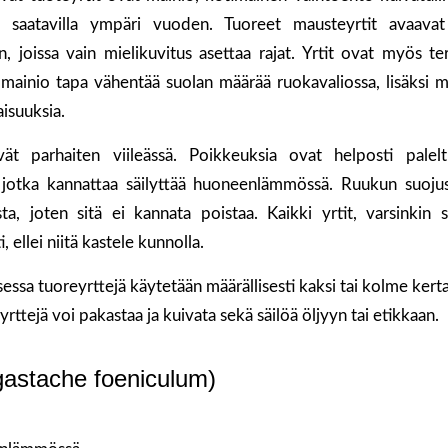
n saatavilla ympäri vuoden. Tuoreet mausteyrtit avaavat 
 joissa vain mielikuvitus asettaa rajat. Yrtit ovat myös ter
ainio tapa vähentää suolan määrää ruokavaliossa, lisäksi mo
aisuuksia.
yvät parhaiten viileässä. Poikkeuksia ovat helposti palelt
, jotka kannattaa säilyttää huoneenlämmössä. Ruukun suoj
ta, joten sitä ei kannata poistaa. Kaikki yrtit, varsinkin suu
, ellei niitä kastele kunnolla.
ssa tuoreyrttejä käytetään määrällisesti kaksi tai kolme ke
yrttejä voi pakastaa ja kuivata sekä säilöä öljyyn tai etikkaan.
gastache foeniculum)