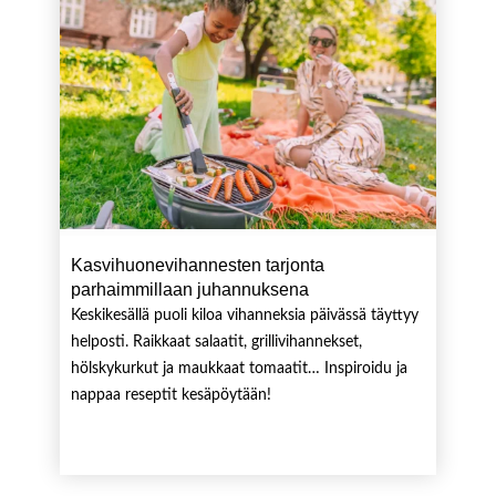
Kasvihuonevihannesten tarjonta
parhaimmillaan juhannuksena
Keskikesällä puoli kiloa vihanneksia päivässä täyttyy
helposti. Raikkaat salaatit, grillivihannekset,
hölskykurkut ja maukkaat tomaatit… Inspiroidu ja
nappaa reseptit kesäpöytään!