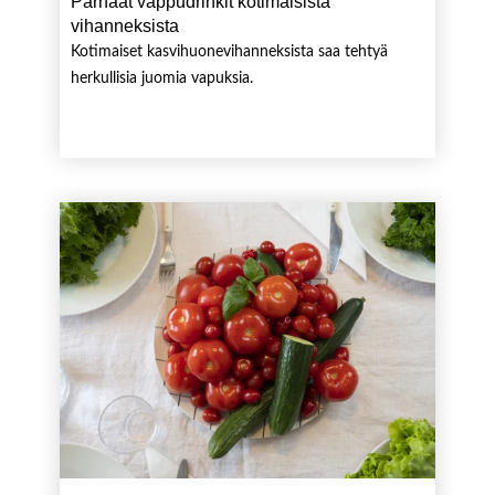
Parhaat vappudrinkit kotimaisista
vihanneksista
Kotimaiset kasvihuonevihanneksista saa tehtyä
herkullisia juomia vapuksia.