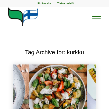
På Svenska
Tietoa meistä
Tag Archive for:
kurkku