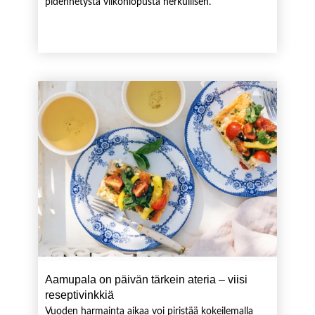
pidennetystä viikonlopusta herkullisen.
Aamupala on päivän tärkein ateria – viisi
reseptivinkkiä
Vuoden harmainta aikaa voi piristää kokeilemalla