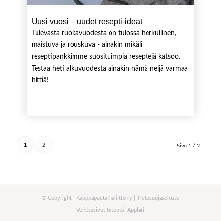
Uusi vuosi – uudet resepti-ideat
Tulevasta ruokavuodesta on tulossa herkullinen,
maistuva ja rouskuva - ainakin mikäli
reseptipankkimme suosituimpia reseptejä katsoo.
Testaa heti alkuvuodesta ainakin nämä neljä varmaa
hittiä!
1
2
Sivu 1 / 2
© Copyright - Kauppapuutarhaliitto ry |
Tietosuojaseloste
Verkkosivut toteutti: Applari