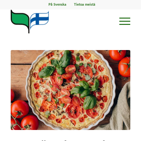
På Svenska
Tietoa meistä