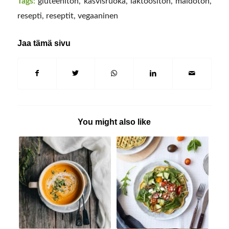
Tags:
gluteeniton
,
kasvisruoka
,
laktoositon
,
maidoton
,
resepti
,
reseptit
,
vegaaninen
Jaa tämä sivu
You might also like