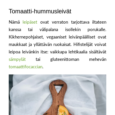
Tomaatti-hummusleivät
Nämä
leipäset
ovat verraton tarjottava iltateen
kanssa tai välipalana isollekin porukalle.
Kikhernepohjaiset, vegaaniset leivänpäälliset ovat
maukkaat ja yllättävän ruokaisat. Hifistelijät voivat
leipoa leivänkin itse: vaikkapa lehtikaalia sisältävät
sämpylät
tai gluteenittoman mehevän
tomaattifocaccian
.