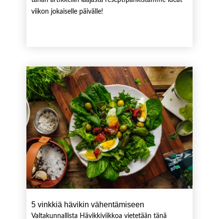
tähän artikkeliin laajasta reseptipankistamme ideat
viikon jokaiselle päivälle!
5 vinkkiä hävikin vähentämiseen
Valtakunnallista Hävikkiviikkoa vietetään tänä