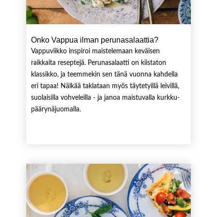
Onko Vappua ilman perunasalaattia?
Vappuviikko inspiroi maistelemaan keväisen
raikkaita reseptejä. Perunasalaatti on kiistaton
klassikko, ja teemmekin sen tänä vuonna kahdella
eri tapaa! Nälkää taklataan myös täytetyillä leivillä,
suolaisilla vohveleilla - ja janoa maistuvalla kurkku-
päärynäjuomalla.