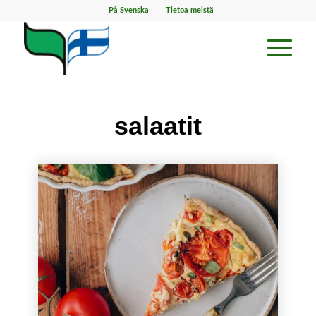
På Svenska
Tietoa meistä
salaatit