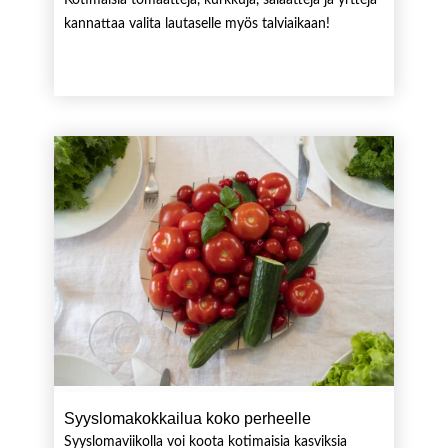
Kotimaisia tomaatteja, kurkkuja, salaatteja ja yrttejä
kannattaa valita lautaselle myös talviaikaan!
Syyslomakokkailua koko perheelle
Syyslomaviikolla voi koota kotimaisia kasviksia