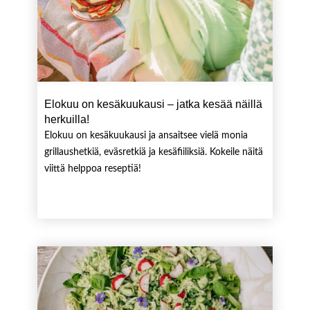
Elokuu on kesäkuukausi – jatka kesää näillä
herkuilla!
Elokuu on kesäkuukausi ja ansaitsee vielä monia
grillaushetkiä, eväsretkiä ja kesäfiiliksiä. Kokeile näitä
viittä helppoa reseptiä!