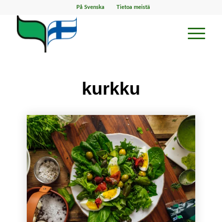
På Svenska
Tietoa meistä
kurkku