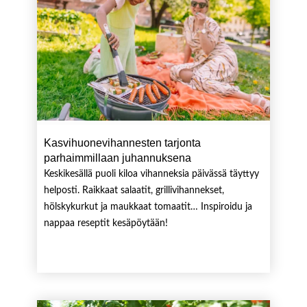
Kasvihuonevihannesten tarjonta
parhaimmillaan juhannuksena
Keskikesällä puoli kiloa vihanneksia päivässä täyttyy
helposti. Raikkaat salaatit, grillivihannekset,
hölskykurkut ja maukkaat tomaatit… Inspiroidu ja
nappaa reseptit kesäpöytään!