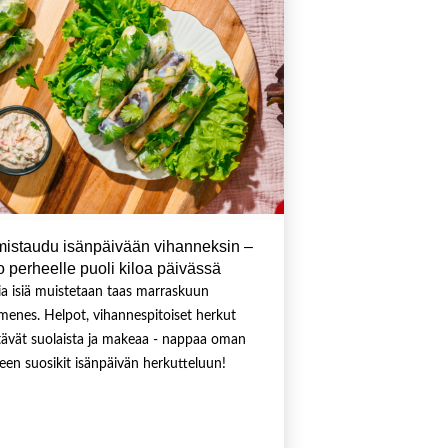
mistaudu isänpäivään vihanneksin –
o perheelle puoli kiloa päivässä
ia isiä muistetaan taas marraskuun
enes. Helpot, vihannespitoiset herkut
ltävät suolaista ja makeaa - nappaa oman
een suosikit isänpäivän herkutteluun!