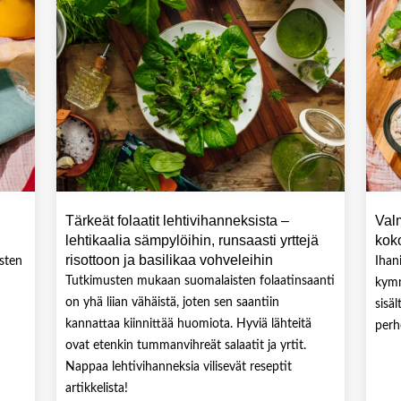
Tärkeät folaatit lehtivihanneksista –
Val
lehtikaalia sämpylöihin, runsaasti yrttejä
kok
risottoon ja basilikaa vohveleihin
usten
Ihan
Tutkimusten mukaan suomalaisten folaatinsaanti
kymm
on yhä liian vähäistä, joten sen saantiin
sisä
kannattaa kiinnittää huomiota. Hyviä lähteitä
perh
ovat etenkin tummanvihreät salaatit ja yrtit.
Nappaa lehtivihanneksia vilisevät reseptit
artikkelista!