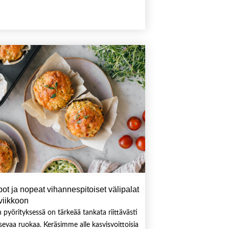
ot ja nopeat vihannespitoiset välipalat
viikkoon
n pyörityksessä on tärkeää tankata riittävästi
tsevaa ruokaa. Keräsimme alle kasvisvoittoisia