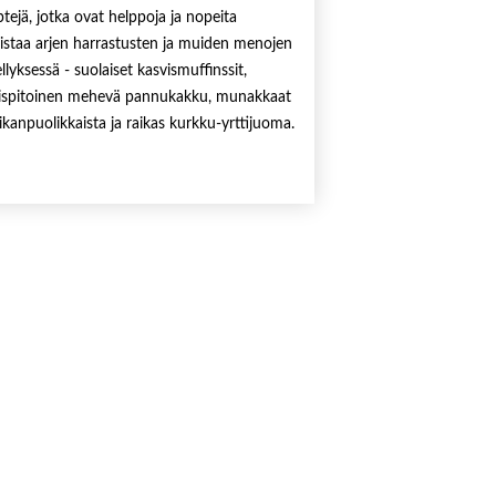
ptejä, jotka ovat helppoja ja nopeita
istaa arjen harrastusten ja muiden menojen
ellyksessä - suolaiset kasvismuffinssit,
ispitoinen mehevä pannukakku, munakkaat
ikanpuolikkaista ja raikas kurkku-yrttijuoma.