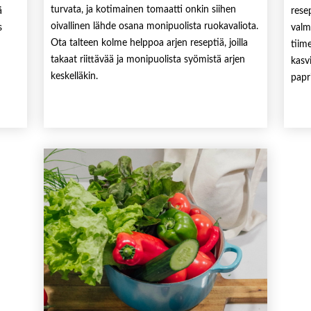
turvata, ja kotimainen tomaatti onkin siihen
ä
rese
oivallinen lähde osana monipuolista ruokavaliota.
s
valm
Ota talteen kolme helppoa arjen reseptiä, joilla
tiim
takaat riittävää ja monipuolista syömistä arjen
kasv
keskelläkin.
papr