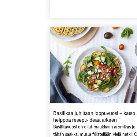
Basilikaa juhlitaan loppuvuosi – katso
helppoa resepti-ideaa arkeen
Basilikavuosi on ollut maukkaan aromikas jo
tähän saakka, mutta fiilistellään vielä hetki! 