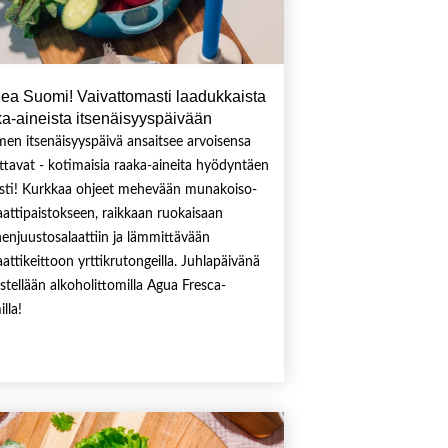
ea Suomi! Vaivattomasti laadukkaista
ka-aineista itsenäisyyspäivään
en itsenäisyyspäivä ansaitsee arvoisensa
ottavat - kotimaisia raaka-aineita hyödyntäen
ysti! Kurkkaa ohjeet mehevään munakoiso-
attipaistokseen, raikkaan ruokaisaan
enjuustosalaattiin ja lämmittävään
attikeittoon yrttikrutongeilla. Juhlapäivänä
istellään alkoholittomilla Agua Fresca-
lla!