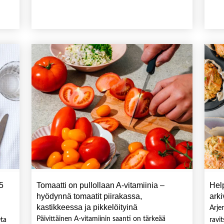
 5
Tomaatti on pullollaan A-vitamiinia –
Help
hyödynnä tomaatit piirakassa,
arki
kastikkeessa ja pikkelöityinä
Arje
Päivittäinen A-vitamiinin saanti on tärkeää
Ota
ravi