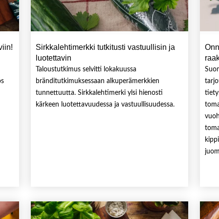
iin!
Sirkkalehtimerkki tutkitusti vastuullisin ja
Onn
luotettavin
raa
Taloustutkimus selvitti lokakuussa
Suom
ös
bränditutkimuksessaan alkuperämerkkien
tarj
tunnettuutta. Sirkkalehtimerki ylsi hienosti
tiet
kärkeen luotettavuudessa ja vastuullisuudessa.
toma
vuoh
toma
kipp
juomi